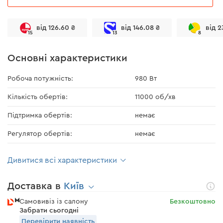
від 126.60 ₴
від 146.08 ₴
від 2
15
13
8
Основні характеристики
Робоча потужність:
980 Вт
Кількість обертів:
11000 об/хв
Підтримка обертів:
немає
Регулятор обертів:
немає
Дивитися всі характеристики
Доставка в
Київ
Самовивіз із салону
Безкоштовно
Забрати сьогодні
Перевірити наявність