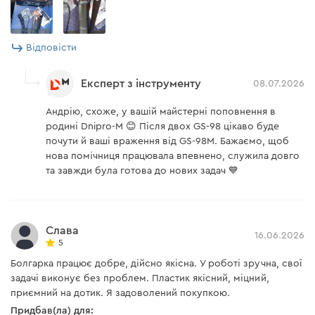
Низький рівень вібрації дає змогу працювати
інструментом довгий час без втоми, а зручний
Інструкція користувача
Відповісти
хват дає можливість ідеально контролювати
кутову шліфмашину під час роботи.
Завантажити інструкцію
Експерт з інструменту
08.07.2026
Андрію, схоже, у вашій майстерні поповнення в
родині Dnipro-M 😊 Після двох GS-98 цікаво буде
почути й ваші враження від GS-98M. Бажаємо, щоб
нова помічниця працювала впевнено, служила довго
та завжди була готова до нових задач 💙
Слава
16.06.2026
5
Болгарка працює добре, дійсно якісна. У роботі зручна, свої
задачі виконує без проблем. Пластик якісний, міцний,
приємний на дотик. Я задоволений покупкою.
Придбав(ла) для: