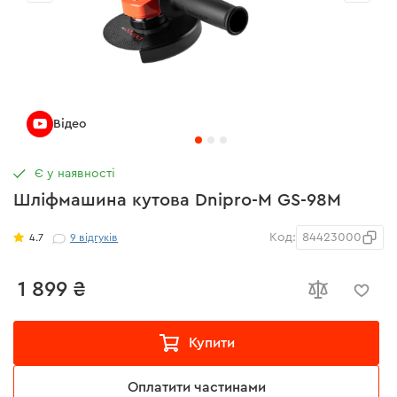
Відео
Є у наявності
Шліфмашина кутова Dnipro-M GS-98M
Код:
84423000
4.7
9
відгуків
1 899 ₴
Купити
Оплатити частинами