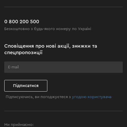
Повернення
Робота
Сервіс
Доставка і оплата
Новинки
Поширені запитання
0 800 200 500
Чорна п'ятниця
Безкоштовно з будь-якого номеру по Україні
Новини
Акційні набори
Сповіщення про нові акції, знижки та
Бізнес-клієнтам
спецпропозиції
Програма лояльності
Клуб майстерності
Підписатися
Підписуючись, ви погоджуєтеся з
угодою користувача
Ми приймаємо: