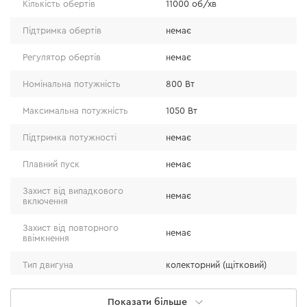
Модель GS-98M здатна виконувати більшість робіт,
Кількість обертів
11000 об/хв
пов'язаних з різкою та шліфуванням металів,
Підтримка обертів
немає
деревини, каменю, бетону, плитки та інших матеріалів.
Вона універсальна як для домашніх майстрів, так і для
Регулятор обертів
немає
професіоналів, яким важлива зручність та комфорт в
Номінальна потужність
800 Вт
роботі.
Максимальна потужність
1050 Вт
Підтримка потужності
немає
Плавний пуск
немає
Захист від випадкового
немає
включення
Захист від повторного
немає
ввімкнення
Тип двигуна
колекторний (щітковий)
Тип рукоятки
коротка
Показати більше