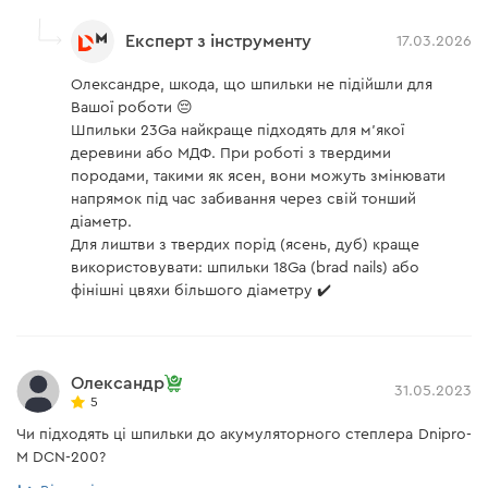
Експерт з інструменту
17.03.2026
Олександре, шкода, що шпильки не підійшли для
Вашої роботи 😔
Шпильки 23Ga найкраще підходять для м’якої
деревини або МДФ. При роботі з твердими
породами, такими як ясен, вони можуть змінювати
напрямок під час забивання через свій тонший
діаметр.
Для лиштви з твердих порід (ясень, дуб) краще
використовувати: шпильки 18Ga (brad nails) або
фінішні цвяхи більшого діаметру ✔️
Олександр
31.05.2023
5
Чи підходять ці шпильки до акумуляторного степлера Dnipro-
M DCN-200?