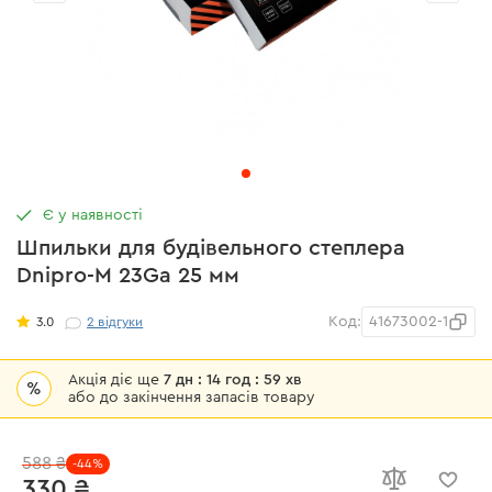
Є у наявності
Шпильки для будівельного степлера
Dnipro-M 23Ga 25 мм
Код:
41673002-1
3.0
2
відгуки
Акція діє ще
7 дн : 14 год : 59 хв
%
або до закінчення запасів товару
588 ₴
-44%
330 ₴