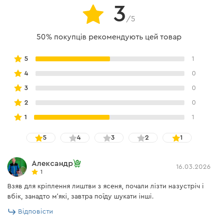
3
/5
50% покупців рекомендують цей товар
5
1
4
0
3
0
2
0
1
1
5
4
3
2
1
Александр
16.03.2026
1
Взяв для кріплення лиштви з ясеня, почали лізти назустріч і
вбік, занадто мʼякі, завтра поїду шукати інші.
Відповісти