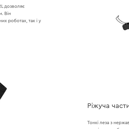
2L дозволяє
. Він
их роботах, так і у
Ріжуча част
Тонкі леза з нержа