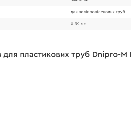
Не використовуйте
кабелю та стальни
для поліпропіленових труб
інструменту.
0-32 мм
з для пластикових труб Dnipro-M