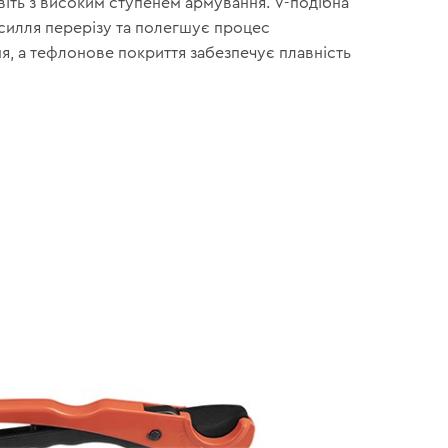
віть з високим ступенем армування. V-подібна
илля перерізу та полегшує процес
я, а тефлонове покриття забезпечує плавність