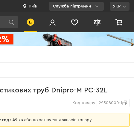
Київ
Служба підтримки
УКР
Viber
WhatsApp
Telegram
Facebook
E-mail
0 800 200 500
стикових труб Dnipro-M PC-32L
Безкоштовно по
Україні
Код товару:
22508000-1
12 год : 49 хв
або до закінчення запасів товару