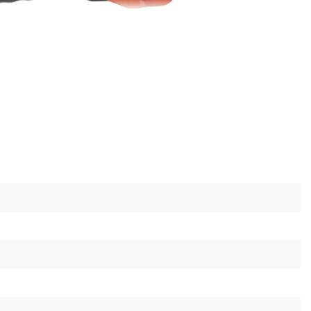
інструменту в умовах низьких температур
оти необхідно розігріти трубу до кімнатної
опомогою будівельного фену або теплої води).
ізання холодної труби можливе пошкодження
за.