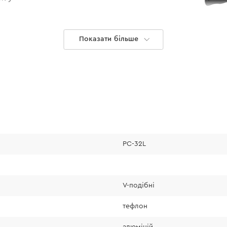
.
Показати більше
Увага!
PC-32L
При використанні 
перед початком роб
V-подібні
температури (за д
Адже під час розр
тефлон
або деформація ле
алюміній