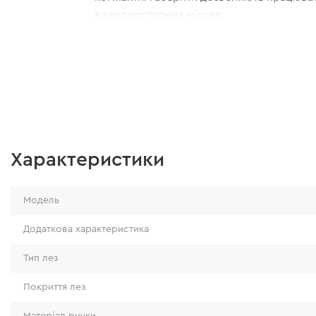
важкодоступних місцях;
ручка оснащена спеціальним фіксатором
Характеристики
Модель
Додаткова характеристика
Тип лез
Покриття лез
Матеріал ручки