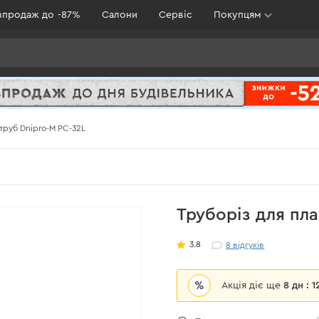
зпродаж до -87%
Салони
Сервіс
Покупцям
труб Dnipro-M PC-32L
Труборіз для пла
3.8
8
відгуків
%
Акція діє ще
8 дн : 