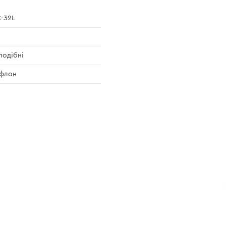
-32L
подібні
ефлон