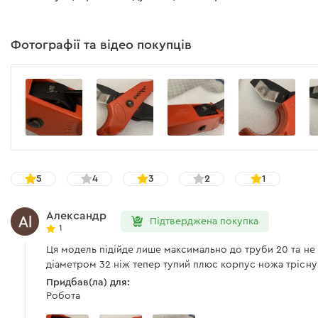
Фотографії та відео покупців
5
4
3
2
1
Александр
Підтверджена покупка
1
Ця модель підійде лише максимально до труби 20 та не
діаметром 32 ніж тепер тупий плюс корпус ножа тріснув
Придбав(ла) для:
Робота