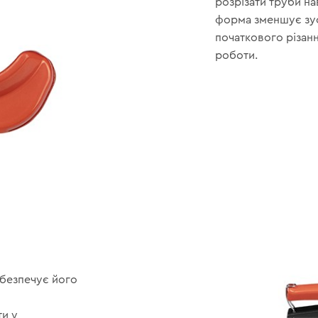
розрізати труби на
форма зменшує зус
початкового різанн
роботи.
абезпечує його
ти у