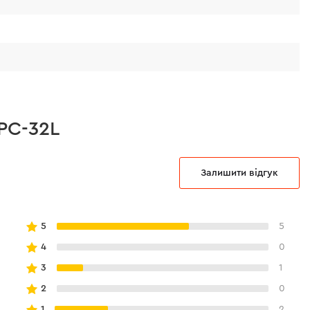
 труборіз для розрізання електричного
х труб для запобігання пошкодження
 PC-32L
Залишити відгук
5
5
4
0
3
1
2
0
1
2