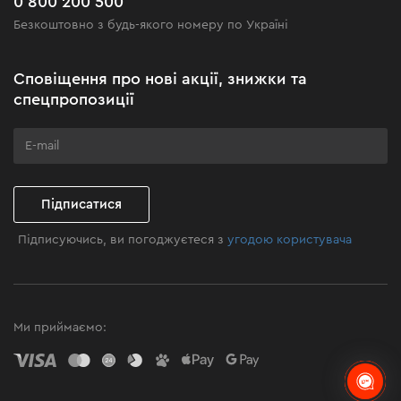
0 800 200 500
Чорна п'ятниця
Безкоштовно з будь-якого номеру по Україні
Новини
Акційні набори
Сповіщення про нові акції, знижки та
Бізнес-клієнтам
спецпропозиції
Програма лояльності
Клуб майстерності
Підписатися
Підписуючись, ви погоджуєтеся з
угодою користувача
Ми приймаємо: