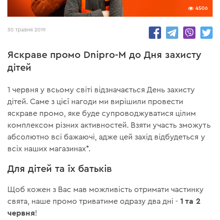
4506
30 травня 2019
Яскраве промо Dnipro-M до Дня захисту
дітей
1 червня у всьому світі відзначається День захисту
дітей. Саме з цієї нагоди ми вирішили провести
яскраве промо, яке буде супроводжуватися цілим
комплексом різних активностей. Взяти участь зможуть
абсолютно всі бажаючі, адже цей захід відбудеться у
всіх наших магазинах*.
Для дітей та їх батьків
Щоб кожен з Вас мав можливість отримати частинку
1 та 2
свята, наше промо триватиме одразу два дні -
червня
!