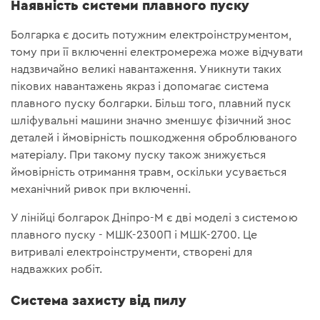
Наявність системи плавного пуску
Болгарка є досить потужним електроінструментом,
тому при її включенні електромережа може відчувати
надзвичайно великі навантаження. Уникнути таких
пікових навантажень якраз і допомагає система
плавного пуску болгарки. Більш того, плавний пуск
шліфувальні машини значно зменшує фізичний знос
деталей і ймовірність пошкодження оброблюваного
матеріалу. При такому пуску також знижується
ймовірність отримання травм, оскільки усувається
механічний ривок при включенні.
У лінійці болгарок Дніпро-М є дві моделі з системою
плавного пуску - МШК-2300П і МШК-2700. Це
витривалі електроінструменти, створені для
надважких робіт.
Система захисту від пилу