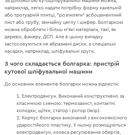
За допомогою кутошліфувальної машини можна,
наприклад, легко надати потрібну форму кахельній
або тротуарній плитці, "розпиляти" асбоцементний
лист або трубу, звичайну цеглу і шифер. Болгаркою
можна обробляти і більш м'які матеріали, такі, як
дерево, фанеру, ДСП. Але в цьому випадку
застосовуються не абразивні диски, а спеціальні
насадки, наприклад, шліфувальні круги.
З чого складається болгарка: пристрій
кутової шліфувальної машини
До основних елементів болгарки можна віднести:
Електродвигун. Виконаний конструктивно за
класичною схемою: термозахист, контактні
колодки, щітки, статор і ротор (якір).
Корпус болгарки виконаний з високоякісного
ударостійкого пластику. У ньому розміщуються
електродвигун, колеса регулювання обертів,