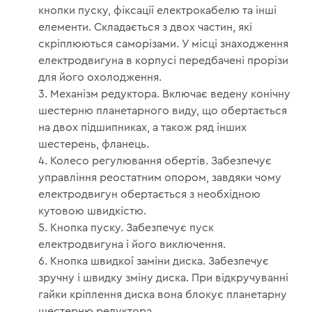
кнопки пуску, фіксації електрокабелю та інші
елементи. Складається з двох частин, які
скріплюються саморізами. У місці знаходження
електродвигуна в корпусі передбачені прорізи
для його охолодження.
Механізм редуктора. Включає ведену конічну
шестерню планетарного виду, що обертається
на двох підшипниках, а також ряд інших
шестерень, фланець.
Колесо регулювання обертів. Забезпечує
управління реостатним опором, завдяки чому
електродвигун обертається з необхідною
кутовою швидкістю.
Кнопка пуску. Забезпечує пуск
електродвигуна і його виключення.
Кнопка швидкої заміни диска. Забезпечує
зручну і швидку зміну диска. При відкручуванні
гайки кріплення диска вона блокує планетарну
шестерню редуктора.