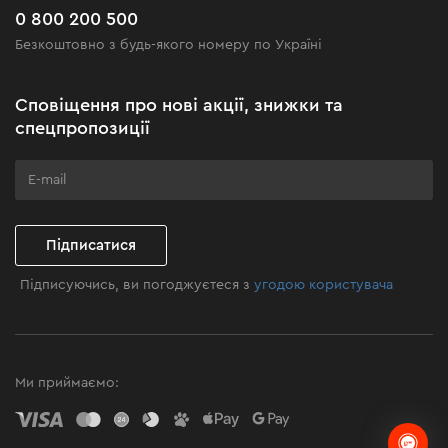
Поширені запитання
0 800 200 500
Чорна п'ятниця
Безкоштовно з будь-якого номеру по Україні
Новини
Акційні набори
Сповіщення про нові акції, знижки та
Бізнес-клієнтам
спецпропозиції
Програма лояльності
Клуб майстерності
Підписатися
Підписуючись, ви погоджуєтеся з
угодою користувача
Ми приймаємо: