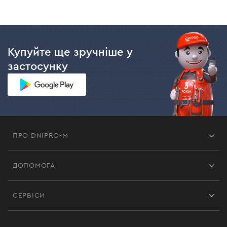
Купуйте ще зручніше у
застосунку
ПРО DNIPRO-M
Франшиза
ДОПОМОГА
Відгуки
Контакти
Блог
СЕРВІСИ
Повернення
Робота
Сервіс
Доставка і оплата
Новинки