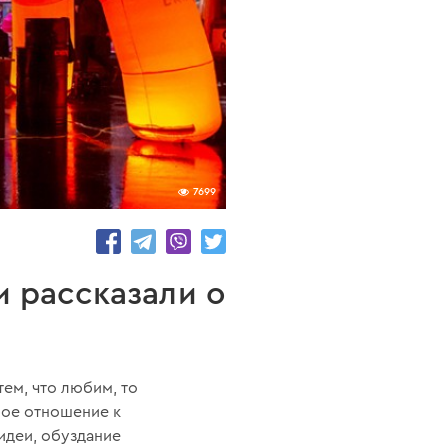
7699
и рассказали о
ем, что любим, то
бое отношение к
идеи, обуздание