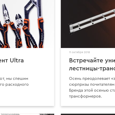
11 октября 2018
нт Ultra
Встречайте уни
лестницы-тра
вот, мы спешим
Осень преодолевает «э
го расходного
сюрпризы почитателям
Бренда этой осенью ст
трансформеров.