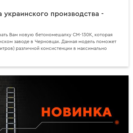
 украинского производства -
вать Вам новую бетономешалку СМ-130К, которая
нском заводе в Черновцах. Данная модель поможет
 литров) различной консистенции в максимально