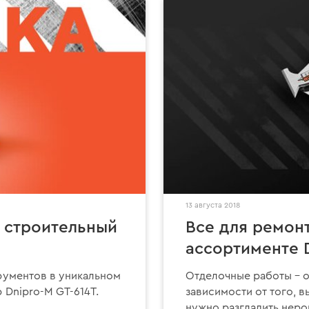
13 августа 2018
– строительный
Все для ремон
ассортименте 
трументов в уникальном
Отделочные работы – о
 Dnipro-M GT-614T.
зависимости от того, 
нужно разгладить неров