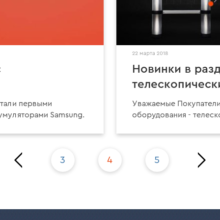
22 марта 2018
с
Новинки в раз
телескопическ
стали первыми
Уважаемые Покупатели
умуляторами Samsung.
оборудования - телеск
раница
Посл
3
4
5
ервая
стран