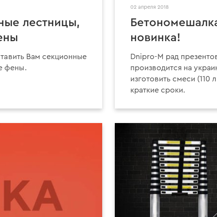
02 апреля 2018
ные лестницы,
Бетономешалка
ены
новинка!
ставить Вам секционные
Dnipro-M рад презенто
е фены.
производится на украи
изготовить смеси (110
краткие сроки.