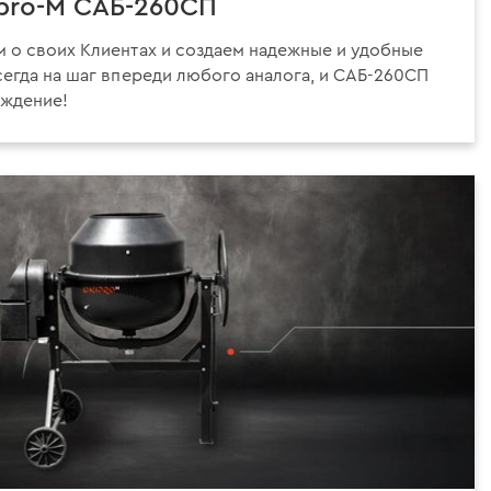
ipro-M САБ-260СП
 о своих Клиентах и создаем надежные и удобные
сегда на шаг впереди любого аналога, и САБ-260СП
рждение!