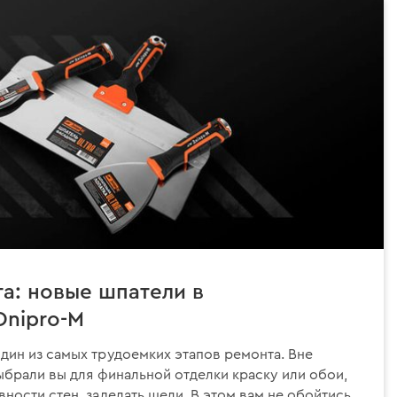
та: новые шпатели в
Dnipro-M
дин из самых трудоемких этапов ремонта. Вне
выбрали вы для финальной отделки краску или обои,
ности стен, заделать щели. В этом вам не обойтись