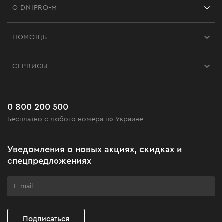
О DNIPRO-M
Франшиза
ПОМОЩЬ
Отзывы
Контакты
Блог
СЕРВИСЫ
Возврат
Работа
Сервис
Доставка и оплата
Новинки
Часто задаваемые вопросы
0 800 200 500
Черная пятница
Бесплатно с любого номера по Украине
Новости
Акционные наборы
Уведомления о новых акциях, скидках и
Подарите мастерство
спецпредложениях
Бизнес-клиентам
Программа лояльности
Клуб мастерства
Подписаться