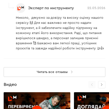
Нм
Эксперт по инструменту
22.05.2026
Шестерни механизма изготовлены из
легированной стали, что повышает срок
Миколо, дякуємо за довіру та високу оцінку нашого
службы инструмента
сервісу 🙌 Для нас важливо не просто надати
інструмент, а й забезпечити надійну підтримку на
Быстросъемный патрон позволяет менять
кожному етапі його використання. Раді, що питання
оснастку даже одной рукой
вирішилося швидко, а персонал залишив приємні
враження 🥰 Бажаємо вам легкої праці, успішних
Возможность работать с угловой и
проєктів та завжди надійної роботи інструменту 🤝👍
эксцентриковой оснасткой
QC-18A
,
QC-18D
, но
без фиксации положения – необходимо
поддерживать ее рукой
Читать все отзывы
Видео
Зарядное устройство