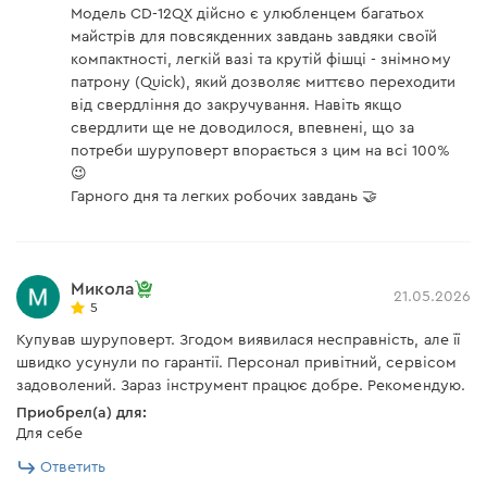
Модель CD-12QX дійсно є улюбленцем багатьох
майстрів для повсякденних завдань завдяки своїй
Скачать инструкцию к "Аккумуляторная дрель-
компактності, легкій вазі та крутій фішці - знімному
шуруповерт Dnipro-M CD-12QX"
патрону (Quick), який дозволяє миттєво переходити
від свердління до закручування. Навіть якщо
свердлити ще не доводилося, впевнені, що за
потреби шуруповерт впорається з цим на всі 100%
Аккумуляторная батарея
😉
Гарного дня та легких робочих завдань 🤝
Шуруповерт комплектуется двумя
аккумуляторными батареями
ВР-122
2А. Их
характерными особенностями являются
Микола
21.05.2026
прорезиненный корпус и легкий вес – всего
5
160 грамм
.
Купував шуруповерт. Згодом виявилася несправність, але її
швидко усунули по гарантії. Персонал привітний, сервісом
Особенности двухамперных аккумуляторных
задоволений. Зараз інструмент працює добре. Рекомендую.
батарей ВР-122:
Приобрел(а) для:
Для себе
Максимальный крутящий момент составляет 25
Ответить