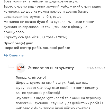
Брав комплект з кейсом та додатковим акум.
3 дБА
Варто окремо відзначити зручний кейс, у який окрім рідно
Уровень звуковой
комплект. до шуріка можна покласти досить багато
мощности, погрешность K
81,72 дБ(A)
додаткових інструментів, біт, тощо.
= 3 дБA
Можливо не пагано було б на зусиллі №1, мати менше
зусилля на спрацювання трищітки, але в цілому не
Значение вибрации,
погрешность К = 1,5 м/с²
2,04 м/с²
принципово.
:завинчивания
Користуюсь два місяці (з травня 2026)
Приобрел(а) для:
Значение вибрации,
Широкий спектр робіт. Домашні роботи
погрешность К = 1,5 м / с²
2,5 м/с²
:сверление в металле
Ответить
Значение вибрации,
инструмент не
Кейс
погрешность К = 1,5 м/с²
предназначен для такого
Эксперт по инструменту
24.06.2026
:сверление в кирпиче
вида работ
Геннадію, вітаємо!
Набор комплектуется кейсом для
Комплектация
Щиро дякуємо за такий відгук. Раді, що наш
транспортировки и хранения инструмента и
шуруповерт CD-12QX став надійним помічником у
аксессуаров:
ваших домашніх роботах🙌
Зарядное устройство
есть
Dnipro-M FC-122
Зауваження щодо чутливості тріскачки на першому
Металлические защелки
положенні зусилля - слушне. Для делікатних робіт із
Битодержатель
нет
меблевою фурнітурою іноді дійсно хочеться