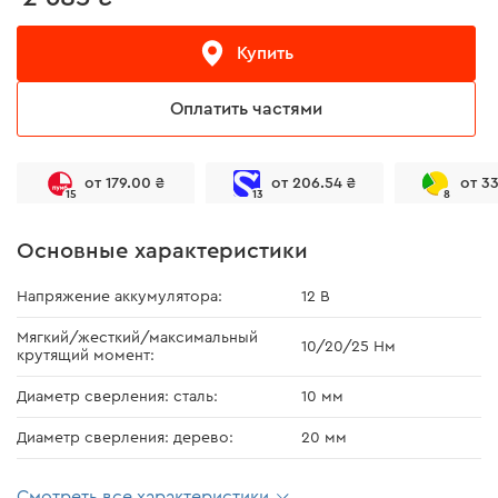
Купить
Оплатить частями
от 179.00 ₴
от 206.54 ₴
от 3
15
13
8
Основные характеристики
Напряжение аккумулятора:
12 В
Мягкий/жесткий/максимальный
10/20/25 Нм
крутящий момент:
Диаметр сверления: сталь:
10 мм
Диаметр сверления: дерево:
20 мм
Смотреть все характеристики