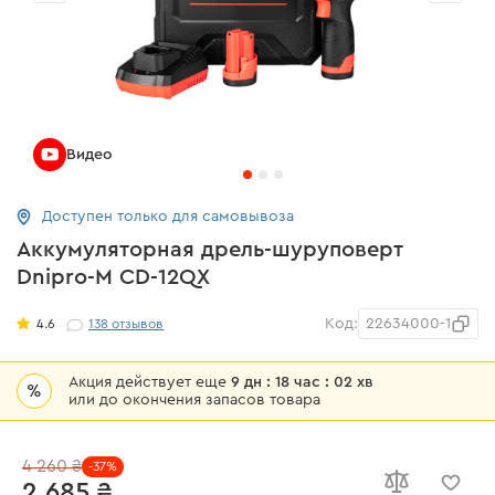
Видео
Доступен только для самовывоза
Аккумуляторная дрель-шуруповерт
Dnipro-M CD-12QX
Код:
22634000-1
4.6
138
отзывов
Акция действует еще
9 дн : 18 час : 02 хв
%
или до окончения запасов товара
4 260 ₴
-37%
2 685 ₴