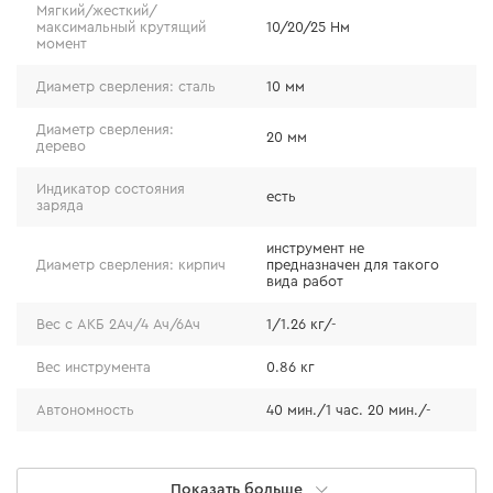
Мягкий/жесткий/
максимальный крутящий
10/20/25 Нм
момент
Диаметр сверления: сталь
10 мм
Диаметр сверления:
20 мм
дерево
Индикатор состояния
есть
заряда
инструмент не
Диаметр сверления: кирпич
предназначен для такого
вида работ
Вес с АКБ 2Ач/4 Ач/6Ач
1/1.26 кг/-
Вес инструмента
0.86 кг
Автономность
40 мин./1 час. 20 мин./-
Источник питания
аккумулятор
Особенности
Показать больше