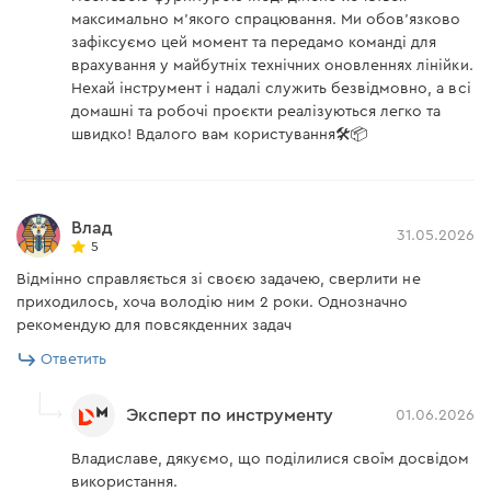
Дополнительные слоты для расходного
максимально м'якого спрацювання. Ми обов'язково
Дополнительные щётки
материала
нет
зафіксуємо цей момент та передамо команді для
(комплект)
врахування у майбутніх технічних оновленнях лінійки.
Большая ниша, предназначенная для
Нехай інструмент і надалі служить безвідмовно, а всі
Инструкция по
инструкции, но может иметь широкий спектр
есть
эксплуатации
домашні та робочі проєкти реалізуються легко та
применения
швидко! Вдалого вам користування🛠️📦
Кейс
есть
Клипса для крепления на
нет
пояс
Влад
31.05.2026
5
Колорбокс (картонная
нет
коробка)
Відмінно справляється зі своєю задачею, сверлити не
приходилось, хоча володію ним 2 роки. Однозначно
Аккумуляторная батарея
2 шт.
рекомендую для повсякденних задач
Dnipro-M BP-122
Ответить
Аккумуляторная дрель-
шуруповерт Dnipro-M CD-
есть
12QX
Эксперт по инструменту
01.06.2026
Владиславе, дякуємо, що поділилися своїм досвідом
Инструкция пользователя
використання.