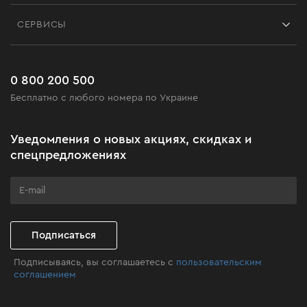
Контакты
Блог
СЕРВИСЫ
Возврат
Работа
Сервис
Доставка и оплата
Новинки
Часто задаваемые вопросы
0 800 200 500
Черная пятница
Бесплатно с любого номера по Украине
Новости
Акционные наборы
Уведомления о новых акциях, скидках и
Бизнес-клиентам
спецпредложениях
Программа лояльности
Клуб мастерства
Подписаться
Подписываясь, вы соглашаетесь с
пользовательским
соглашением