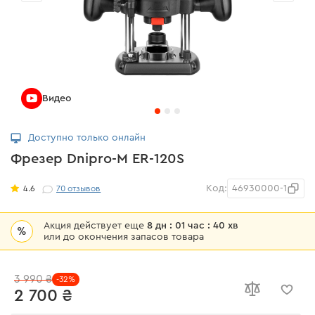
Видео
Доступно только онлайн
Фрезер Dnipro-M ЕR-120S
Код:
46930000-1
4.6
70
отзывов
Акция действует еще
8 дн : 01 час : 40 хв
%
или до окончения запасов товара
3 990 ₴
-32%
2 700 ₴