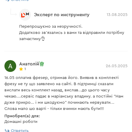
большой удобной кнопкой;
Фреза кромочная
профильная с
есть
опорные ножки на корпусе для удобства замены
подшипником
Эксперт по инструменту
13.08.2025
фрез, когда их устанавливают шпинделем вверх.
Фрезер
есть
Перепрошуємо за незручності.
Додатково зв'язались з вами та відправили потрібну
Цанга для фрез 6 мм,
установленная на гайке
есть
запчастину👌
шпинделя
Комплектация
Цанга для фрез 8 мм,
установленная на гайке
есть
В комплекте есть фреза с подшипником для снятия
шпинделя
Анатолій
26.05.2025
1
фасок, поэтому Вы можете сразу приступить к
Циркуль/адаптер
есть
16.05 оплатив фрезер, отримав його. Виявив в комплекті
работе.
фрезу не ту що заявлено на сайті. В підтримці сказали
вислати весь комплект назад, вислав...до цього часу
Инструкция пользователя
чекаю....сервіс падає в маріанську впадину. а постійні "Нам
дуже прикро... і ми шкодуємо" починають нервувати...
Слова мало шо варті - тільки вчинки мають бути!!!
Скачать инструкцию к "Фрезер Dnipro-M ЕR-120S"
Приобрел(а) для:
Домашні роботи
Ответить