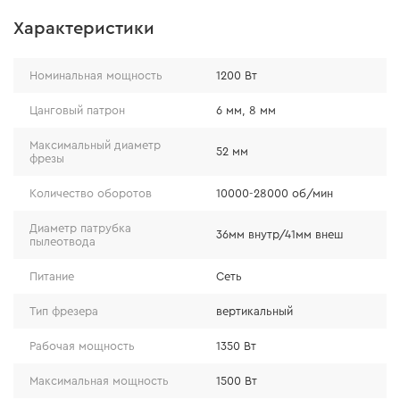
Производительность
Характеристики
3 дополнительных отверстия в подошве с
Номинальная мощность
1200 Вт
резьбой М6 для установки фрезы в станок;
высота хода фрезы составляет 60 мм, что
Цанговый патрон
6 мм, 8 мм
позволяет работать длинными фрезами без
Максимальный диаметр
52 мм
надобности перенастройки;
фрезы
кнопка фиксации во включенном состоянии для
Количество оборотов
10000-28000 об/мин
длительной работы.
Диаметр патрубка
36мм внутр/41мм внеш
пылеотвода
Питание
Сеть
Тип фрезера
вертикальный
Рабочая мощность
1350 Вт
Максимальная мощность
1500 Вт