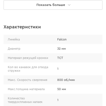
Показать больше
Особенности
Характеристики
особая заточка твердосплавных зубьев
Линейка
Falcon
обеспечивает эффективный и быстрый рез;
увеличенная высота стенки коронки, позволяет
Диаметр
32 мм
выполнять более глубокие отверстия;
Материал режущей кромки
TCT
повышенный ресурс благодаря напайкам,
изготовленным из качественного твердосплава
Кол-во канавок для отвода
1
стружки
(92 HRC);
специальные прорези на стенке коронки
Макс. Cкорость сверления
800 об/мин
способствуют эффективному выведению
Макс.толщина материала
50 мм
стружки и легкому изъятию остатков материала
после сверления.
Количество
1
твердосплавных напаек