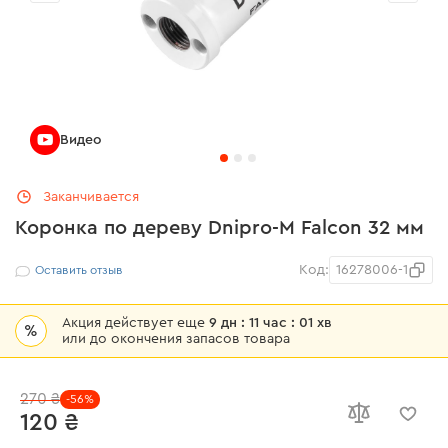
Видео
Заканчивается
Коронка по дереву Dnipro-M Falcon 32 мм
Код:
16278006-1
Оставить отзыв
Акция действует еще
9 дн : 11 час : 01 хв
%
или до окончения запасов товара
270 ₴
-56%
120 ₴