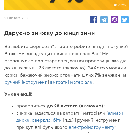
8795
20 лютого 2019
Даруємо знижку до кінця зими
Ви любите сюрпризи? Любите робити вигідні покупки?
В такому випадку ця новина точно для Вас! Ми
оголошуємо про старт спеціальної пропозиції, яка діє
до кінця зими - 28 лютого (включно). За його умовами
7% знижки
кожен бажаючий зможе отримати цілих
на
ручний інструмент
і
витратні матеріали
.
Умови акції:
до 28 лютого (включно)
проводиться
;
знижка надається на витратні матеріали (
алмазні
диски
,
свердла
,
біти
і т.д.) і ручний інструмент
при купівлі будь-якого
електроінструменту
;