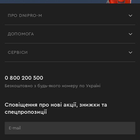
ПРО DNIPRO-M
Франшиза
ДОПОМОГА
Відгуки
Контакти
Блог
СЕРВІСИ
Повернення
Робота
Сервіс
Доставка і оплата
Новинки
Поширені запитання
0 800 200 500
Чорна п'ятниця
Безкоштовно з будь-якого номеру по Україні
Новини
Акційні набори
Сповіщення про нові акції, знижки та
Бізнес-клієнтам
спецпропозиції
Програма лояльності
Клуб майстерності