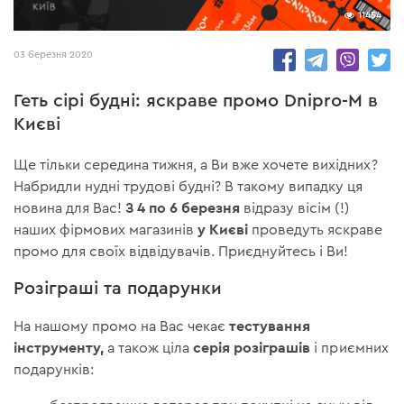
11454
03 березня 2020
Геть сірі будні: яскраве промо Dnipro-M в
Києві
Ще тільки середина тижня, а Ви вже хочете вихідних?
Набридли нудні трудові будні? В такому випадку ця
З 4 по 6 березня
новина для Вас!
відразу вісім (!)
у Києві
наших фірмових магазинів
проведуть яскраве
промо для своїх відвідувачів. Приєднуйтесь і Ви!
Розіграші та подарунки
тестування
На нашому промо на Вас чекає
інструменту,
серія розіграшів
а також ціла
і приємних
подарунків: