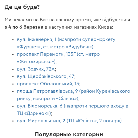
Де це буде?
Ми чекаємо на Вас на нашому промо, яке відбудеться
з 4 по 6 березня
в наступних магазинах Києва:
вул. Інженерна, 1 (навпроти супермаркету
«Фуршет», ст. метро «Видубичі»)
;
проспект Перемоги, 135Г (ст. метро
«Житомирська»)
;
вул. Зодчих, 72А
;
вул. Щербаківського, 47
;
проспект Оболонський, 15
;
площа Петропавлівська, 9 (район Куренівського
ринку, навпроти «Сільпо»)
;
вул. Біломорська, 6 (навпроти першого входу в
ТЦ «Даринок»)
;
вул. Миропільська, 2 (ТЦ «Юність», 2 поверх)
.
Популярные категории