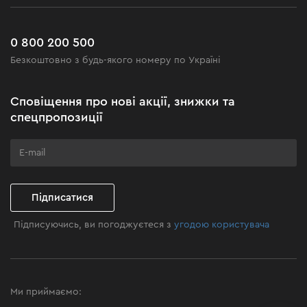
Сервіс
Доставка і оплата
Новинки
Поширені запитання
0 800 200 500
Чорна п'ятниця
Безкоштовно з будь-якого номеру по Україні
Новини
Акційні набори
Сповіщення про нові акції, знижки та
Бізнес-клієнтам
спецпропозиції
Програма лояльності
Клуб майстерності
Підписатися
Підписуючись, ви погоджуєтеся з
угодою користувача
Ми приймаємо: