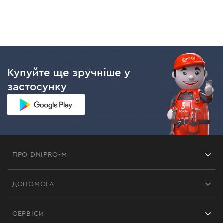
Купуйте ще зручніше у
застосунку
ПРО DNIPRO-M
Франшиза
ДОПОМОГА
Відгуки
Контакти
Блог
СЕРВІСИ
Повернення
Робота