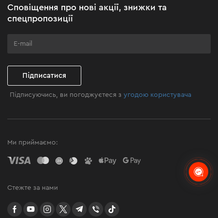
Сповіщення про нові акції, знижки та
Бізнес-клієнтам
спецпропозиції
Програма лояльності
Клуб майстерності
Підписатися
Підписуючись, ви погоджуєтеся з
угодою користувача
Ми приймаємо:
Стежте за нами
facebook
youtube
instagram
twitter
telegram
Viber
TikTok