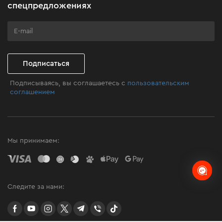
Бизнес-клиентам
спецпредложениях
Программа лояльности
Клуб мастерства
Подписаться
Подписываясь, вы соглашаетесь с
пользовательским
соглашением
Мы принимаем:
Следите за нами:
facebook
youtube
instagram
twitter
telegram
Viber
TikTok