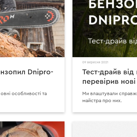
09 вересня 2021
нзопил Dnipro-
Тест-драйв від
перевірив нові
ловні особливості та
Ми влаштували справжн
майстра про них.