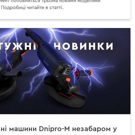
мент поповниться трьома новими моделями
Подробиці читайте в статті.
ьні машини Dnipro-M незабаром у