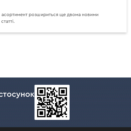
 асортимент розшириться ще двома новими
статті.
ння
нка
стосунок