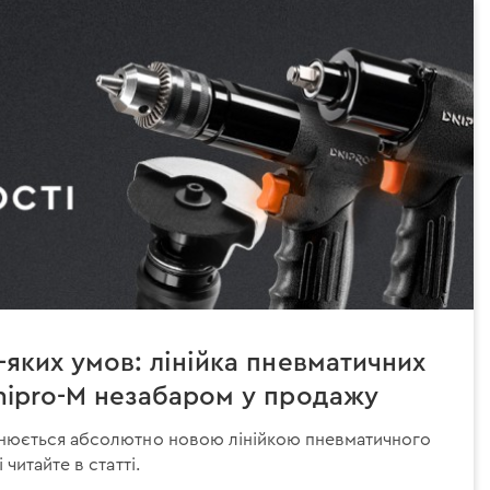
-яких умов: лінійка пневматичних
Dnipro-M незабаром у продажу
нюється абсолютно новою лінійкою пневматичного
читайте в статті.