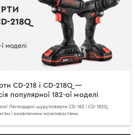
рти CD-218 і CD-218Q —
ія популярної 182-ої моделі
ли! Легендарні шуруповерти CD-182 і CD-182Q
ім'ям і оновленими можливостями.