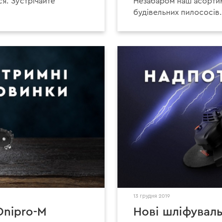
я. Зустрічайте
Незабаром наш асорти
будівельних пилососів. 
13 грудня 2019
Dnipro-M
Нові шліфувал