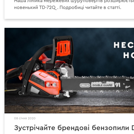
Наша лінійка мережевих шуруповертів розширюєтьс
новенький TD-72Q. Подробиці читайте в статті.
08 січня 2020
Зустрічайте брендові бензопили 