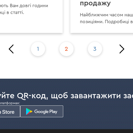
продажу
ють Вам довгі години
і в статті.
Найближчим часом наш
позиціями. Подробиці в 
орінка
Оста
1
2
3
Перша
сторі
йте QR-код, щоб завантажити за
платформах: