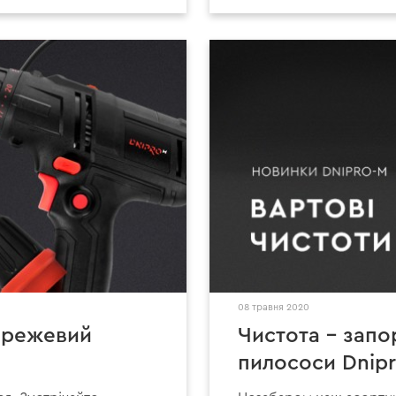
08 травня 2020
ережевий
Чистота – запо
пилососи Dnip