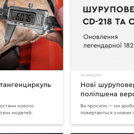
23 липня 2021
штангенциркуль
Нові шурупове
поліпшена верс
востями нового
Ви просили — ми зроби
рових моделей.
повертаються з новим 