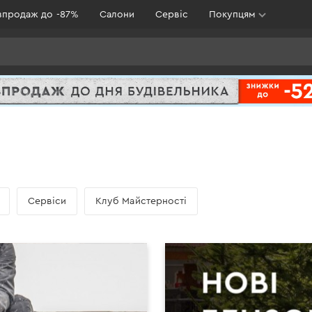
зпродаж до -87%
Салони
Сервіс
Покупцям
Сервіси
Клуб Майстерності