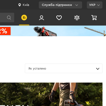
Київ
Служба підтримки
УКР
Viber
WhatsApp
Telegram
Facebook
E-mail
Як усталено
0 800 200 500
Безкоштовно по
Україні