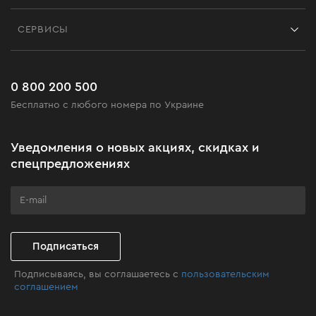
Контакты
Блог
СЕРВИСЫ
Возврат
Работа
Сервис
Доставка и оплата
Новинки
Часто задаваемые вопросы
0 800 200 500
Черная пятница
Бесплатно с любого номера по Украине
Новости
Акционные наборы
Уведомления о новых акциях, скидках и
Бизнес-клиентам
спецпредложениях
Программа лояльности
Клуб мастерства
Подписаться
Подписываясь, вы соглашаетесь с
пользовательским
соглашением