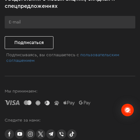
Бизнес-клиентам
спецпредложениях
Программа лояльности
Клуб мастерства
Подписаться
Подписываясь, вы соглашаетесь с
пользовательским
соглашением
Мы принимаем:
Следите за нами:
facebook
youtube
instagram
twitter
telegram
Viber
TikTok