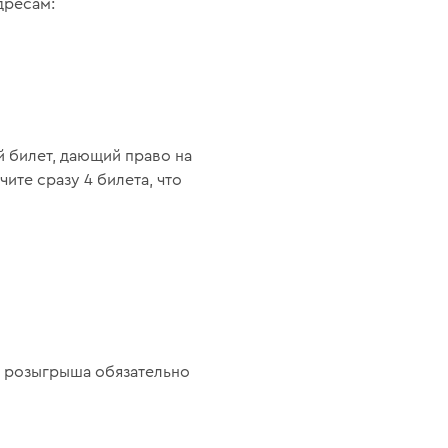
дресам:
й билет, дающий право на
ите сразу 4 билета, что
я розыгрыша обязательно