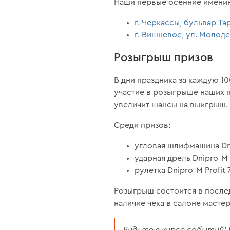
Наши первые осенние именинн
г. Черкассы, бульвар Та
г. Вишневое, ул. Молоде
Розыгрыш призов
В дни праздника за каждую 1
участие в розыгрыше наших п
увеличит шансы на выигрыш.
Среди призов:
угловая шлифмашина Dn
ударная дрель Dnipro-M
рулетка Dnipro-M Profit 7
Розыгрыш состоится в послед
наличие чека в салоне мастер
Будьте в курсе событий