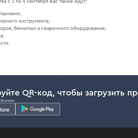
ва с 2 по 4 сентября Вас также ждут:
 призами;
торного инструмента;
оров, бензопил и сварочного оборудования;
а;
сти.
уйте QR-код, чтобы загрузить п
тформах: