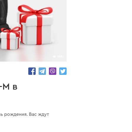
6481
-M в
ь рождения. Вас ждут