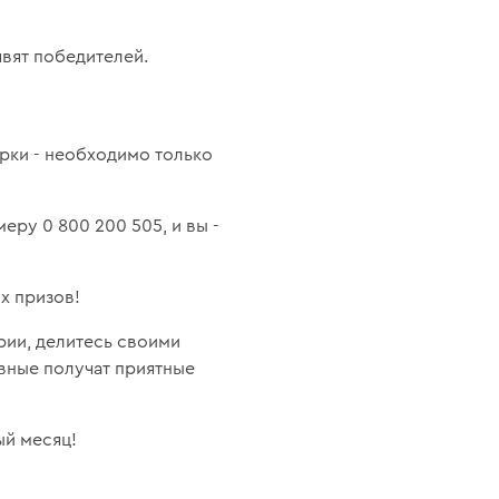
вят победителей.
рки - необходимо только
меру 0 800 200 505, и вы -
х призов!
рии, делитесь своими
ивные получат приятные
ый месяц!