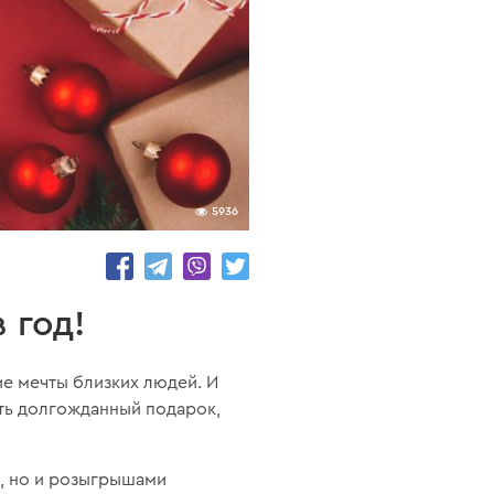
5936
 год!
ие мечты близких людей. И
ить долгожданный подарок,
й, но и розыгрышами