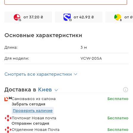
от 37.20 ₴
от 42.92 ₴
от 6
15
13
8
Основные характеристики
Длина:
3 м
Для модели:
VCW-20SA
Смотреть все характеристики
Доставка в
Киев
Самовывоз из салона
Бесплатно
Забрать сегодня
Проверить наличие
Почтомат Новая почта
Бесплатно
Отправим сегодня
Отделение Новая Почта
Бесплатно