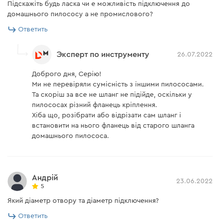
Підскажіть будь ласка чи е можливість підключення до
домашнього пилососу а не промислового?
Ответить
Эксперт по инструменту
26.07.2022
Доброго дня, Серію!
Ми не перевіряли сумісність з іншими пилососами.
Та скоріш за все не шланг не підійде, оскільки у
пилососах різний фланець кріплення.
Хіба що, розібрати або відрізати сам шланг і
встановити на нього фланець від старого шланга
домашнього пилососа.
Андрій
23.06.2022
5
Який діаметр отвору та діаметр підключення?
Ответить