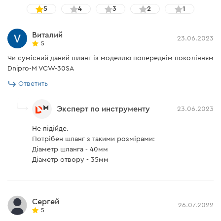
5
4
3
2
1
Виталий
23.06.2023
5
Чи сумісний даний шланг із моделлю попереднім поколінням
Dnipro-M VCW-30SA
Ответить
Эксперт по инструменту
23.06.2023
Не підійде.
Потрібен шланг з такими розмірами:
Діаметр шланга - 40мм
Діаметр отвору - 35мм
Сергей
26.07.2022
5