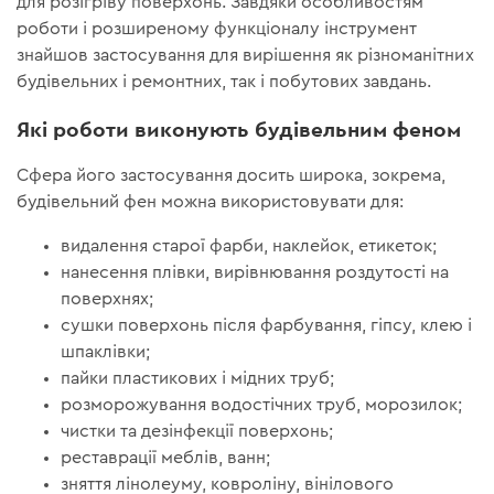
для розігріву поверхонь. Завдяки особливостям
роботи і розширеному функціоналу інструмент
знайшов застосування для вирішення як різноманітних
будівельних і ремонтних, так і побутових завдань.
Які роботи виконують будівельним феном
Сфера його застосування досить широка, зокрема,
будівельний фен можна використовувати для:
видалення старої фарби, наклейок, етикеток;
нанесення плівки, вирівнювання роздутості на
поверхнях;
сушки поверхонь після фарбування, гіпсу, клею і
шпаклівки;
пайки пластикових і мідних труб;
розморожування водостічних труб, морозилок;
чистки та дезінфекції поверхонь;
реставрації меблів, ванн;
зняття лінолеуму, ковроліну, вінілового