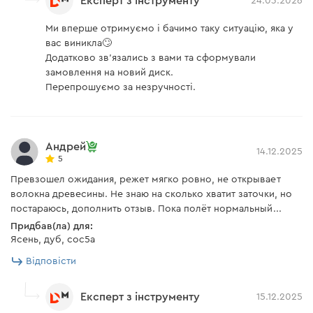
Експерт з інструменту
24.03.2026
Ми вперше отримуємо і бачимо таку ситуацію, яка у
вас виникла🙄
Додатково зв'язались з вами та сформували
замовлення на новий диск.
Перепрошуємо за незручності.
Андрей
14.12.2025
5
Превзошел ожидания, режет мягко ровно, не открывает
волокна древесины. Не знаю на сколько хватит заточки, но
постараюсь, дополнить отзыв. Пока полёт нормальный...
Придбав(ла) для:
Ясень, дуб, сос5а
Відповісти
Експерт з інструменту
15.12.2025