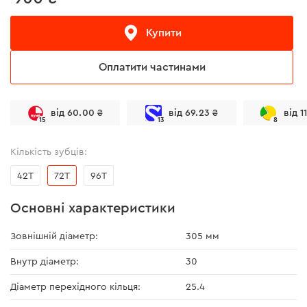
Купити
Оплатити частинами
від 60.00 ₴
від 69.23 ₴
від 1
15
13
8
Кількість зубців:
42T
72T
96T
Основні характеристики
Зовнішній діаметр:
305 мм
Внутр діаметр:
30
Діаметр перехідного кільця:
25.4