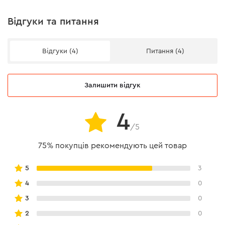
забезпечується зниження внутрішньої напруги. Також
варто зазначити високий робочий ресурс диска за
Відгуки та питання
рахунок твердосплавної напайки преміум-сегмента.
Іншою особливістю диска є високоточне
Відгуки (4)
Питання (4)
балансування і масляне шліфування з усіх боків.
Залишити відгук
4
/5
75% покупців рекомендують цей товар
5
3
4
0
3
0
2
0