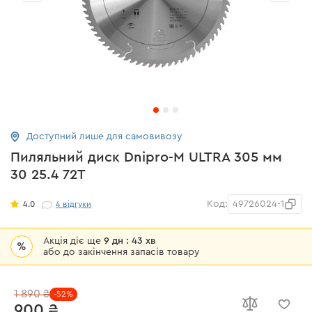
Доступний лише для самовивозу
Пиляльний диск Dnipro-M ULTRA 305 мм
30 25.4 72Т
Код:
49726024-1
4.0
4
відгуки
Акція діє ще
9 дн : 43 хв
%
або до закінчення запасів товару
1 890 ₴
-52%
900 ₴