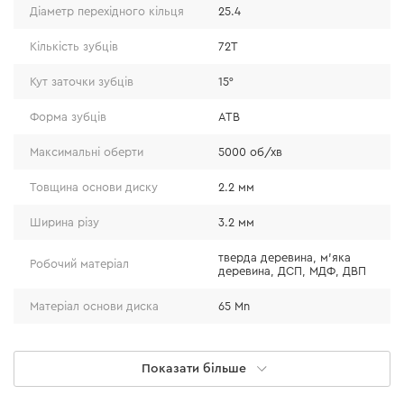
Діаметр перехідного кільця
25.4
охолодження диска під час виконання різу.
Кількість зубців
72T
Кут заточки зубців
15°
Форма зубців
ATB
Максимальні оберти
5000 об/хв
Товщина основи диску
2.2 мм
Ширина різу
3.2 мм
тверда деревина, м'яка
Робочий матеріал
деревина, ДСП, МДФ, ДВП
Матеріал основи диска
65 Mn
Ефективність
Серія
ULTRA
Показати більше
Завдяки наявності спеціального кільця на диску