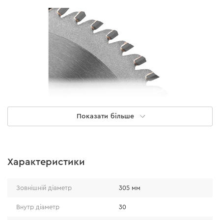
Показати більше
Надійність
Характеристики
Диск надійно захищений від деформації внаслідок
Зовнішній діаметр
305 мм
перегріву завдяки використанню міцної сталі марки 65
Mn у процесі його виготовлення. Спеціальні прорізи
Внутр діаметр
30
по краях, у свою чергу, забезпечують ефективне