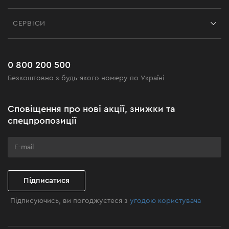
Контакти
Блог
СЕРВІСИ
Повернення
Робота
Сервіс
Доставка і оплата
Новинки
Поширені запитання
0 800 200 500
Чорна п'ятниця
Безкоштовно з будь-якого номеру по Україні
Новини
Акційні набори
Сповіщення про нові акції, знижки та
Бізнес-клієнтам
спецпропозиції
Програма лояльності
Клуб майстерності
Підписатися
Підписуючись, ви погоджуєтеся з
угодою користувача