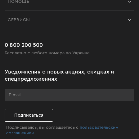
ПОМОЩЬ
Отзывы
Контакты
Блог
СЕРВИСЫ
Возврат
Работа
Сервис
Доставка и оплата
Новинки
Часто задаваемые вопросы
0 800 200 500
Черная пятница
Бесплатно с любого номера по Украине
Новости
Акционные наборы
Уведомления о новых акциях, скидках и
Бизнес-клиентам
спецпредложениях
Программа лояльности
Клуб мастерства
Подписаться
Подписываясь, вы соглашаетесь с
пользовательским
соглашением