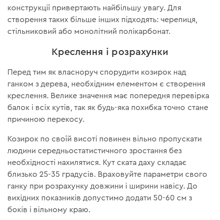
конструкції привертають найбільшу увагу. Для
створення таких більше інших підходять: черепиця,
стільниковий або монолітний полікарбонат.
Креслення і розрахунки
Перед тим як власноруч спорудити козирок над
ганком з дерева, необхідним елементом є створення
креслення. Велике значення має попередня перевірка
балок і всіх кутів, так як будь-яка похибка точно стане
причиною перекосу.
Козирок по своїй висоті повинен вільно пропускати
людини середньостатистичного зростання без
необхідності нахилятися. Кут ската даху складає
близько 25-35 градусів. Враховуйте параметри свого
ганку при розрахунку довжини і ширини навісу. До
вихідних показників допустимо додати 50-60 см з
боків і вільному краю.