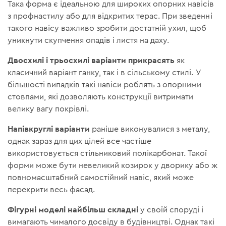
Така форма є ідеальною для широких опорних навісів
з профнастилу або для відкритих терас. При зведенні
такого навісу важливо зробити достатній ухил, щоб
уникнути скупчення опадів і листя на даху.
Двосхилі і трьосхилі варіанти прикрасять
як
класичний варіант ганку, так і в сільському стилі. У
більшості випадків такі навіси роблять з опорними
стовпами, які дозволяють конструкції витримати
велику вагу покрівлі.
Напівкруглі варіанти
раніше виконувалися з металу,
однак зараз для цих цілей все частіше
використовується стільниковий полікарбонат. Такої
форми може бути невеликий козирок у дворику або ж
повномасштабний самостійний навіс, який може
перекрити весь фасад.
Фігурні моделі найбільш складні
у своїй споруді і
вимагають чималого досвіду в будівництві. Однак такі