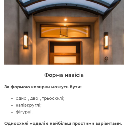
Форма навісів
За формою козирки можуть бути:
одно-, дво-, трьосхилі;
напівкруглі;
фігурні.
Односхилі моделі є найбільш простими варіантами
.