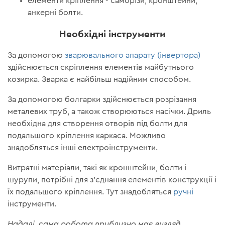
елементи кріплення - саморізи, кронштейни,
анкерні болти.
Необхідні інструменти
За допомогою
зварювального апарату (інвертора)
здійснюється скріплення елементів майбутнього
козирка. Зварка є найбільш надійним способом.
За допомогою болгарки здійснюється розрізання
металевих труб, а також створюються насічки. Дриль
необхідна для створення отворів під болти для
подальшого кріплення каркаса. Можливо
знадобляться інші електроінструменти.
Витратні матеріали, такі як кронштейни, болти і
шурупи, потрібні для з'єднання елементів конструкції і
їх подальшого кріплення. Тут знадобляться
ручні
інструменти.
Надалі, сама робота приблизно має
вигляд,