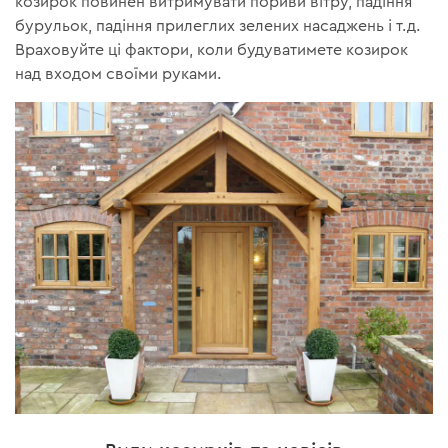
козирок повинен витримувати пориви вітру, падіння
бурульок, падіння прилеглих зелених насаджень і т.д.
Враховуйте ці фактори, коли будуватимете козирок
над входом своїми руками.