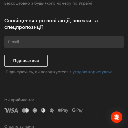
Безкоштовно з будь-якого номеру по Україні
Новини
Акційні набори
Сповіщення про нові акції, знижки та
Бізнес-клієнтам
спецпропозиції
Програма лояльності
Клуб майстерності
Підписатися
Підписуючись, ви погоджуєтеся з
угодою користувача
Ми приймаємо:
Стежте за нами