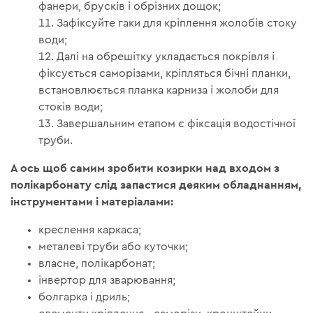
фанери, брусків і обрізних дощок;
Зафіксуйте гаки для кріплення жолобів стоку
води;
Далі на обрешітку укладається покрівля і
фіксується саморізами, кріпляться бічні планки,
встановлюється планка карниза і жолоби для
стоків води;
Завершальним етапом є фіксація водостічної
труби.
А ось щоб самим зробити козирки над входом з
полікарбонату слід запастися деяким обладнанням,
інструментами і матеріалами:
креслення каркаса;
металеві труби або куточки;
власне, полікарбонат;
інвертор для зварювання;
болгарка і дриль;