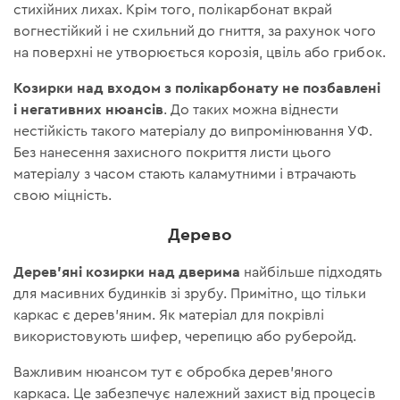
стихійних лихах. Крім того, полікарбонат вкрай
вогнестійкий і не схильний до гниття, за рахунок чого
на поверхні не утворюється корозія, цвіль або грибок.
Козирки над входом з полікарбонату не позбавлені
і негативних нюансів
. До таких можна віднести
нестійкість такого матеріалу до випромінювання УФ.
Без нанесення захисного покриття листи цього
матеріалу з часом стають каламутними і втрачають
свою міцність.
Дерево
Дерев'яні козирки над дверима
найбільше підходять
для масивних будинків зі зрубу. Примітно, що тільки
каркас є дерев'яним. Як матеріал для покрівлі
використовують шифер, черепицю або руберойд.
Важливим нюансом тут є обробка дерев'яного
каркаса. Це забезпечує належний захист від процесів