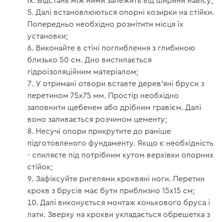
їх. Відстань між ними залежить від ширини навісу;
Далі встановлюються опорні козирки на стійки.
Попередньо необхідно розмітити місця їх
установки;
Виконайте в стіні поглиблення з глибиною
близько 50 см. Дно вистилається
гідроізоляційним матеріалом;
У отримані отвори вставте дерев'яні бруси з
перетином 75х75 мм. Простір необхідно
заповнити щебенем або дрібним гравієм. Далі
воно заливається розчином цементу;
Несучі опори прикрутите до раніше
підготовленого фундаменту. Якщо є необхідність
- спиляєте під потрібним кутом верхівки опорних
стійок;
Зафіксуйте ригелями кроквяні ноги. Перетин
крокв з брусів має бути приблизно 15х15 см;
Далі виконується монтаж конькового бруса і
лати. Зверху на крокви укладається обрешетка з