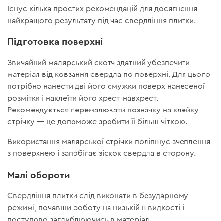
Існує кілька простих рекомендацій для досягнення
найкращого результату під час свердління плитки.
Підготовка поверхні
Звичайний малярський скотч здатний убезпечити
матеріал від ковзання свердла по поверхні. Для цього
потрібно нанести дві його смужки поверх нанесеної
розмітки і наклеїти його хрест-навхрест.
Рекомендується перемалювати позначку на клейку
стрічку — це допоможе зробити її більш чіткою.
Використання малярської стрічки поліпшує зчеплення
з поверхнею і запобігає зіскок свердла в сторону.
Малі обороти
Свердління плитки слід виконати в безударному
режимі, почавши роботу на низькій швидкості і
поступово заглиблюючись в матеріал.