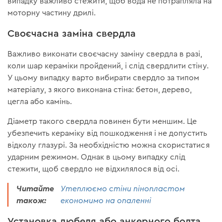
випадку важливо стежити, щоб вода не потрапляла на
моторну частину дрилі.
Своєчасна заміна свердла
Важливо виконати своєчасну заміну свердла в разі,
коли шар кераміки пройдений, і слід свердлити стіну.
У цьому випадку варто вибирати свердло за типом
матеріалу, з якого виконана стіна: бетон, дерево,
цегла або камінь.
Діаметр такого свердла повинен бути меншим. Це
убезпечить кераміку від пошкодження і не допустить
відколу глазурі. За необхідністю можна скористатися
ударним режимом. Однак в цьому випадку слід
стежити, щоб свердло не відхилялося від осі.
Читайте
Утеплюємо стіни пінопластом
також:
економимо на опаленні
Установка дюбеля або анкерного болта