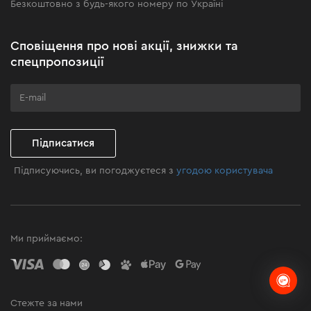
Безкоштовно з будь-якого номеру по Україні
Новини
Акційні набори
Сповіщення про нові акції, знижки та
Бізнес-клієнтам
спецпропозиції
Програма лояльності
Клуб майстерності
Підписатися
Підписуючись, ви погоджуєтеся з
угодою користувача
Ми приймаємо:
Стежте за нами